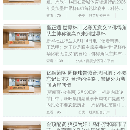
通、周欣）14日在费城体育场进行的2026
年美加墨世界杯E组首轮比赛中，科特迪
瓦队凭借阿马德·迪亚洛第90分钟的进球
查看：70
分类：股票配资开户
1:0击....
赢正通 世界杯｜比赛无意义？佛得角
队主帅称很高兴来到世界杯
新华社亚特兰大6月14日电（记者韦骅、
王浩明）对于欧足联主席塞弗林“世界杯多
场比赛无意义”的言论，佛得角队主帅布比
斯塔表示并未留意，他本人和球队都非常
查看：139
分类：配资炒股官方平台
开心来到世....
亿融策略 周锡玮告诫台湾同胞：不要
忘记日本对台湾的侵略，警惕外力离
间两岸感情
[新闻页-台海网] 5月30日的一档岛内政论
节目中，旺旺集团副董事长周锡玮提醒岛
内民众不要忘记历史。 周锡玮在节目中表
示，“我们在台湾真的要建立一个观念，日
查看：95
分类：股票配资开户
本过....
金顶配资 狼狈为奸！马科斯和高市早