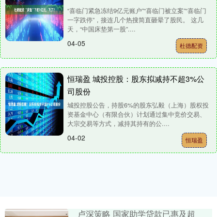
“喜临门紧急冻结9亿元账户”“喜临门被立案”“喜临门
一字跌停”，接连几个热搜简直砸晕了股民。 这几
天，“中国床垫第一股”....
04-05
杜德配资
恒瑞盈 城投控股：股东拟减持不超3%公
司股份
城投控股公告，持股6%的股东弘毅（上海）股权投
资基金中心（有限合伙）计划通过集中竞价交易、
大宗交易等方式，减持其持有的公....
04-02
恒瑞盈
卢深策略 国家助学贷款已惠及超