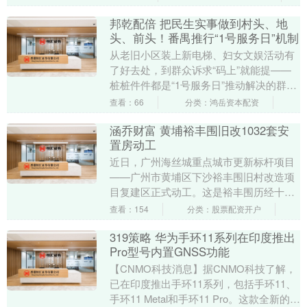
邦乾配倍 把民生实事做到村头、地
头、前头！番禺推行“1号服务日”机制
从老旧小区装上新电梯、妇女文娱活动有
了好去处，到群众诉求“码上”就能提——
桩桩件件都是“1号服务日”推动解决的群众
切身关切。 一直以来，番禺区创新推行“1
查看：66
分类：鸿岳资本配资
号服务....
涵乔财富 黄埔裕丰围旧改1032套安
置房动工
近日，广州海丝城重点城市更新标杆项目
——广州市黄埔区下沙裕丰围旧村改造项
目复建区正式动工。这是裕丰围历经十四
载蛰伏与期盼后的破冰启航。 裕丰围项目
查看：154
分类：股票配资开户
位于广州海丝城....
319策略 华为手环11系列在印度推出
Pro型号内置GNSS功能
【CNMO科技消息】据CNMO科技了解，
已在印度推出手环11系列，包括手环11、
手环11 Metal和手环11 Pro。这款全新的健