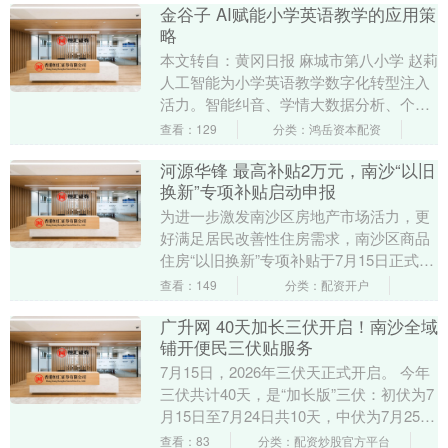
金谷子 AI赋能小学英语教学的应用策
略
本文转自：黄冈日报 麻城市第八小学 赵莉
人工智能为小学英语教学数字化转型注入
活力。智能纠音、学情大数据分析、个性
化作业推送等功能，有效破解了传统教学
查看：129
分类：鸿岳资本配资
的诸多难题....
河源华锋 最高补贴2万元，南沙“以旧
换新”专项补贴启动申报
为进一步激发南沙区房地产市场活力，更
好满足居民改善性住房需求，南沙区商品
住房“以旧换新”专项补贴于7月15日正式启
动申报。详情 如果你正打算在南沙安家，
查看：149
分类：配资开户
恰好有“....
广升网 40天加长三伏开启！南沙全域
铺开便民三伏贴服务
7月15日，2026年三伏天正式开启。 今年
三伏共计40天，是“加长版”三伏：初伏为7
月15日至7月24日共10天，中伏为7月25日
至8月13日，为期20天；末....
查看：83
分类：配资炒股官方平台