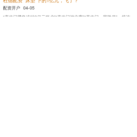
配亿多 老龄化需求与政策红利驱动，友邦保险加码中国内地
市场
配资炒股官方平台
04-02
2026年，十五五规划启幕之年，中国寿险业站在了从规模扩张向高质
量发展转型的关键节点。作为最早一批受益于金融业对外开放的
壹策略 引才留才要多一些雪中送炭
配资炒股官方平台
03-28
山
西
省
临
汾
市
近
出
创
业
就
业
青
年
求
职
免
费
住
宿
实
施
细
则
，
为
来
当
求
职
的
青
年
提
供
最
长
5天
的
免
费
住
宿
。
这
一
政
策
看
似
只
是
解
决
了
日
推
地
“
掌
柜
配
资
炸
了
东
局
势
直
接
被
普
京
一
出
手
搅
乱
，
美
以
连
夜
得
跳
脚
，
连
体
面
都
顾
不
！
中
急
上
配资开户
04-18
炸
了
！
中
东
局
势
被
普
京
一
出
手
搅
乱
，
美
以
连
夜
急
得
跳
脚
，
连
体
面
顾
不
上
了
！
4月
15日
，
克
里
姆
林
宫
突
然
抛
出
一
颗
重
磅
炸
弹
—
直
接
都
—
热丰网 洪兴股份郭梧文：深化数字化变革 提升全流程竞争
鸿岳资本配资
03-28