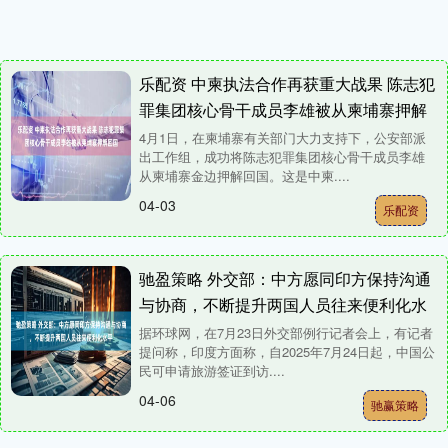
乐配资 中柬执法合作再获重大战果 陈志犯
罪集团核心骨干成员李雄被从柬埔寨押解
回国
4月1日，在柬埔寨有关部门大力支持下，公安部派
出工作组，成功将陈志犯罪集团核心骨干成员李雄
从柬埔寨金边押解回国。这是中柬....
04-03
乐配资
驰盈策略 外交部：中方愿同印方保持沟通
与协商，不断提升两国人员往来便利化水
平
据环球网，在7月23日外交部例行记者会上，有记者
提问称，印度方面称，自2025年7月24日起，中国公
民可申请旅游签证到访....
04-06
驰赢策略