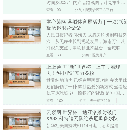
时间及2027年的产品路线图，计划推出一
系列涵盖CPU散热器、外设和电源等....
查看：93
分类：配资炒股官方平台
掌心策略 县域体育展活力｜一块冲浪
板激起浪花朵朵
人民日报记者 孙海天 从靠天吃饭到科技造
浪，从无序生长到规范发展，海南万宁以
冲浪为支点，串联起业态融合、全域联动
的发展新篇。这座滨海小城，正勾勒出文
查看：63
分类：配资开户
体旅融合发展....
上上通 开“新”世界杯丨上车，看球
去！“中国造”实力圈粉
世界杯的哨声 已经在墨西哥吹响 在这里球
迷们解锁了一种 奔赴热爱的新方式 坐着轻
轨直达球场 这一路畅行的背后 是“中国
造”的硬核支撑 墨西哥城轻轨1号线直通
查看：125
分类：鸿岳资本配资
世....
云燚网 世界杯｜迪亚洛推射破门
&#32;科特迪瓦队绝杀厄瓜多尔队
新华社美国费城6月14日电（记者赵建