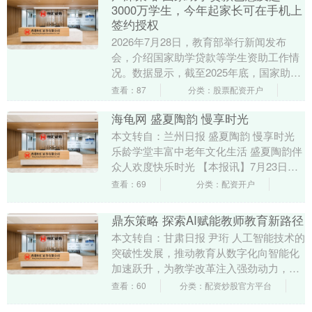
3000万学生，今年起家长可在手机上
签约授权
2026年7月28日，教育部举行新闻发布
会，介绍国家助学贷款等学生资助工作情
况。数据显示，截至2025年底，国家助学
贷款累计发放6958亿元、惠及学生超
查看：87
分类：股票配资开户
3000....
海龟网 盛夏陶韵 慢享时光
本文转自：兰州日报 盛夏陶韵 慢享时光
乐龄学堂丰富中老年文化生活 盛夏陶韵伴
众人欢度快乐时光 【本报讯】7月23日，
兰州市图书馆举办乐龄学堂——“盛夏陶
查看：69
分类：配资开户
韵，慢....
鼎东策略 探索AI赋能教师教育新路径
本文转自：甘肃日报 尹珩 人工智能技术的
突破性发展，推动教育从数字化向智能化
加速跃升，为教学改革注入强劲动力，也
为教师专业发展开辟了全新空间。师范生
查看：60
分类：配资炒股官方平台
作为未来教师....