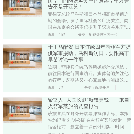
苗，当面商谈瓜分中国资源，中方警
告不是开玩笑！
菲律宾总统马科斯和日本首相高市早苗近
期的会晤引发了国际社会的广泛关注。两
国在东京的会谈不仅提升了双边关系至“全
面战略伙伴关系”，更是开启了针对专属经
查看：152
分类：配资炒股官方平台
济区（EEZ....
千里马配资 日本连续四年向菲军方提
供军事援助，马科斯访日，要跟高市
早苗讨论一件事！
近期，菲律宾总统马科斯掀起外交风波，
前往日本进行国事访问。媒体普遍关注他
的行程，既期待又小心翼翼地揣测出这场
访问究竟意味着什么。日本共同社的消息
查看：72
分类：配资开户
则直接明了，马科....
聚富人 “大国长剑”新锋更锐——来自
火箭军某旅的调查报告
该旅官兵在野外开展导弹操作训练。本报
特约记者 刘明松摄 在火箭军某旅发射一营
宿舍楼前，矗立着一块倒计时牌，时间指
向一个数字：“0”。 每次带领发射单元训练
查看：181
分类：鸿岳资本配资