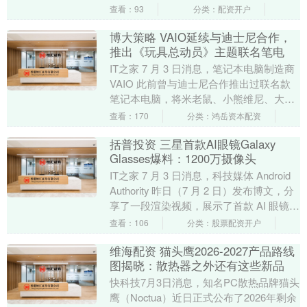
身可穿戴设备集成了全面的健康....
查看：93
分类：配资开户
博大策略 VAIO延续与迪士尼合作，
推出《玩具总动员》主题联名笔电
IT之家 7 月 3 日消息，笔记本电脑制造商
VAIO 此前曾与迪士尼合作推出过联名款
笔记本电脑，将米老鼠、小熊维尼、大白
的形象通过激光雕刻在笔电 A 面上，....
查看：170
分类：鸿岳资本配资
括普投资 三星首款AI眼镜Galaxy
Glasses爆料：1200万摄像头
IT之家 7 月 3 日消息，科技媒体 Android
Authority 昨日（7 月 2 日）发布博文，分
享了一段渲染视频，展示了首款 AI 眼镜
Gala....
查看：106
分类：股票配资开户
维海配资 猫头鹰2026-2027产品路线
图揭晓：散热器之外还有这些新品
快科技7月3日消息，知名PC散热品牌猫头
鹰（Noctua）近日正式公布了2026年剩余