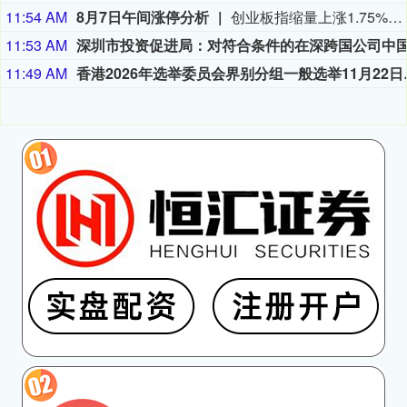
11:54 AM
8月7日午间涨停分析
创业板指缩量上涨1.75%，医药、算力硬件股持续爆发。宝鼎科技、云南锗业、汇绿生态、沃格光电、百花医药均4连板，一图看懂>>
11:53 AM
11:49 AM
香港2026年