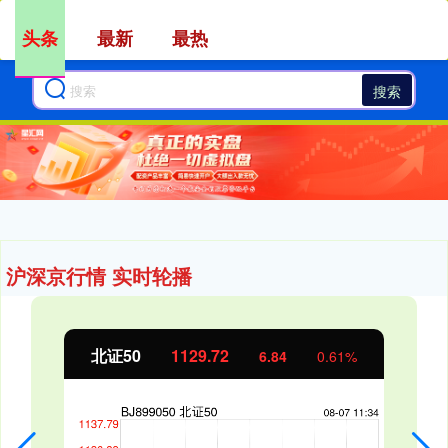
头条
最新
最热
搜索
沪深京行情 实时轮播
北证50
1129.72
6.84
0.61%