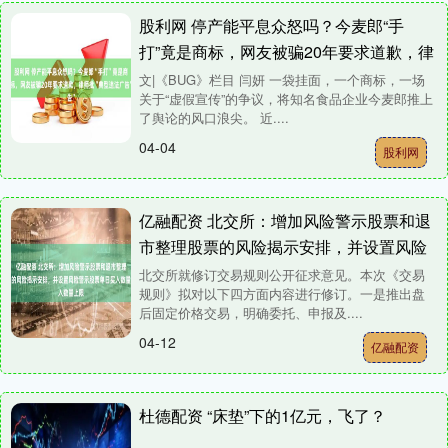
股利网 停产能平息众怒吗？今麦郎“手
打”竟是商标，网友被骗20年要求道歉，律
师批“典型违法广告”
文|《BUG》栏目 闫妍 一袋挂面，一个商标，一场
关于“虚假宣传”的争议，将知名食品企业今麦郎推上
了舆论的风口浪尖。 近....
04-04
股利网
亿融配资 北交所：增加风险警示股票和退
市整理股票的风险揭示安排，并设置风险
警示股票单日买入数量上限
北交所就修订交易规则公开征求意见。本次《交易
规则》拟对以下四方面内容进行修订。一是推出盘
后固定价格交易，明确委托、申报及....
04-12
亿融配资
杜德配资 “床垫”下的1亿元，飞了？