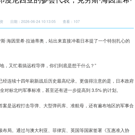
资
日期：2026-06-24 10:13:05
查看：107
劳斯·海因里希·拉迪蒂奥，站出来直接冲着日本提了一个特别扎心的
地，又忙着搞远程导弹，你们到底是想干什么？”
已经连续十四年刷新战后历史最高纪录。更值得注意的是，日本政府
完全对标北约军事标准，甚至还有进一步提高到 3.5% 的计划。
答案是远程打击导弹、大型弹药库、准航母，还有遍布地区的军事合
极布局。通过与澳大利亚、菲律宾、英国等国家签署《互惠准入协