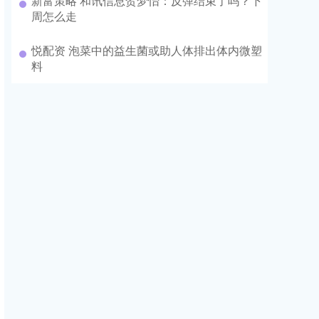
新富策略 和讯信息贺梦怡：反弹结束了吗？下
周怎么走
悦配资 泡菜中的益生菌或助人体排出体内微塑
料