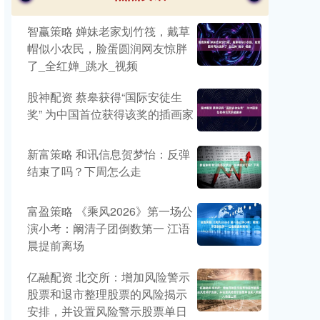
智赢策略 婵妹老家划竹筏，戴草
帽似小农民，脸蛋圆润网友惊胖
了_全红婵_跳水_视频
股神配资 蔡皋获得“国际安徒生
奖” 为中国首位获得该奖的插画家
新富策略 和讯信息贺梦怡：反弹
结束了吗？下周怎么走
富盈策略 《乘风2026》第一场公
演小考：阚清子团倒数第一 江语
晨提前离场
亿融配资 北交所：增加风险警示
股票和退市整理股票的风险揭示
安排，并设置风险警示股票单日