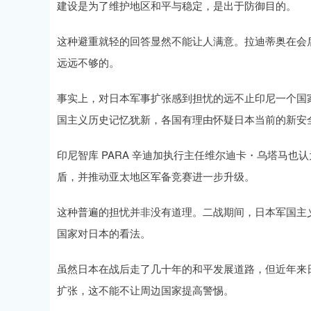
建设是为了维护地区和平与稳定，是出于防御目的。
这种避重就轻的回答显然不能让人满意。拉迪蒂奥在会
远远不够的。
事实上，对日本军事扩张感到担忧的远不止印尼一个国
国主义历史记忆犹新，各国有理由怀疑日本当前的新安
印尼智库 PARA 辛迪加执行主任维尔迪卡・乌塔马
盾，并推动亚太地区军备竞赛进一步升级。
这种普遍的担忧并非没有道理。二战期间，日本军国主
国家对日本的看法。
虽然日本在战后走了几十年的和平发展道路，但近年来
扩张，这不能不让周边国家提高警惕。