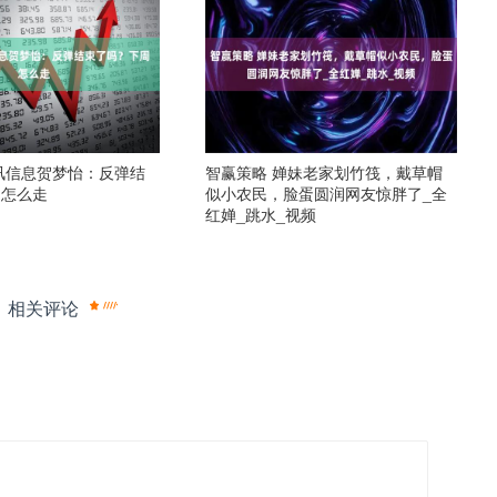
讯信息贺梦怡：反弹结
智赢策略 婵妹老家划竹筏，戴草帽
周怎么走
似小农民，脸蛋圆润网友惊胖了_全
红婵_跳水_视频
相关评论