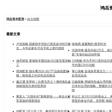
鸿岳资
鸿岳资本配资
»
站点地图
最新文章
卢深策略 国家助学贷款已惠及超3000万学
海龟网 盛夏陶韵 慢享时光
生，今年起家长可在手机上签约授权
河源华锋 最高补贴2万元，南
新”专项补贴启动申报
涵乔财富 黄埔裕丰围旧改1032套安置房动
319策略 华为手环11系列在印度
工
号内置GNSS功能
维海配资 猫头鹰2026-2027产品路线图揭
掌心策略 县域体育展活力｜
晓：散热器之外还有这些新品
起浪花朵朵
赢正通 世界杯｜比赛无意义？佛得角队主
亿融策略 周锡玮告诫台湾同
帅称很高兴来到世界杯
日本对台湾的侵略，警惕外力
情
聚富人 “大国长剑”新锋更锐——来自火箭
科云汇 在5月31日的香会上，
军某旅的调查报告
西亚的参会代表，克劳斯·海因
68配资 5月31号上午，解放军代表在现场
同门证券 豆粕：中美峰会 = 美