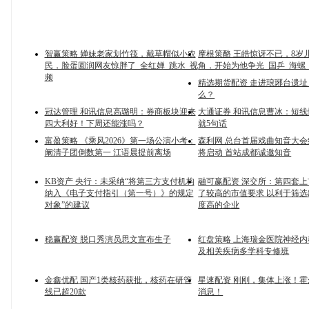
智赢策略 婵妹老家划竹筏，戴草帽似小农
摩根策酪 王皓惊讶不已，8岁
民，脸蛋圆润网友惊胖了_全红婵_跳水_视
角，开始为他争光_国乒_海螺
频
精选期货配资 走进琅琊台遗
么？
冠达管理 和讯信息高璐明：券商板块迎来
大通证券 和讯信息曹冰：短
四大利好！下周还能涨吗？
就5句话
富盈策略 《乘风2026》第一场公演小考：
森利网 总台首届戏曲知音大
阚清子团倒数第一 江语晨提前离场
将启动 首站成都诚邀知音
KB资产 央行：未采纳“将第三方支付机构
融可赢配资 深交所：第四套
纳入《电子支付指引（第一号）》的规定
了较高的市值要求 以利于筛
对象”的建议
度高的企业
稳赢配资 脱口秀演员思文宣布生子
红盘策略 上海瑞金医院神经
及相关疾病多学科专修班
金鑫优配 国产1类核药获批，核药在研管
星速配资 刚刚，集体上涨！
线已超20款
消息！