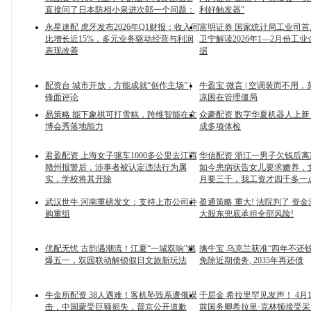
直接问了日本防相小泉进次郎一个问题：
利好触发器”
永星速配 虎牙发布2026年Q1财报：收入同
富明证券 国家统计局工业司
比增长近15%，多元业务驱动经营与利润
卫宁解读2026年1—2月份工
表现改善
据
配资台 城市开放，方能成就“创作主场” |
牛盈宝 微言 | 空调装而不用
锋面评论
凉困在管理僵局
易策略 能下象棋可打雪糕，跨维智能在文
众豪配资 数字华夏机器人上新
博会秀落地能力
成多项体检
君盈配资 上海女子驱车1000多公里去江西
华信配资 浙江一男子欠钱后
赣州报警后，涉事者被认定违法行为属
如今患病状告女儿要求赡养，
实，学校将其开除
月要三千，我工资才四千多一
武汉世牛 河南重磅发文：支持上市公司并
盈通策略 重大! 法院判了 资金
购重组
大股东兜底承担全部风险!
优配无忧 古韵遇潮流！江夏“一城双响”燃
擒牛宝 乌克兰获准“四年不还钱”
爆五一，双园联动解锁假日文旅新玩法
免除近期债务, 2035年再还债
牛金所配资 38人遇难！客机坠毁系遭俄误
千层金 希拉里罕见发声！ 4月
击，中国蒙受巨额损失，普京公开道歉
前国务卿希拉里·克林顿接受