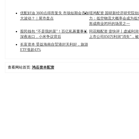
优配好油 3600点得而复失 市场短期会否加
瑶鸿配资 国研新经济研究院
大波动？｜尾市盘点
力：低空物流大概率会成为低
形成商业闭环的场景之一
股民钱包 “不是我的菜”！百亿私募董事长
同花顺配资 壹快评丨虚减利
深夜改口，小米争议背后
上市公司850万利润“消失”，
长富资本 受益海南自贸港封关利好，旅游
ETF涨超43%
查看网站首页:
鸿岳资本配资