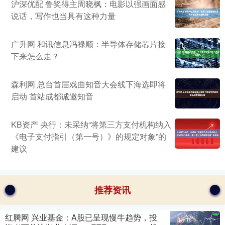
沪深优配 鲁奖得主周晓枫：电影以强画面感
说话，写作也当具有这种力量
广升网 和讯信息冯禄顺：半导体存储芯片接
下来怎么走？
森利网 总台首届戏曲知音大会线下海选即将
启动 首站成都诚邀知音
KB资产 央行：未采纳“将第三方支付机构纳入
《电子支付指引（第一号）》的规定对象”的
建议
推荐资讯
红腾网 兴业基金：A股已呈现慢牛趋势，投