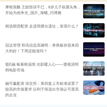
摩根策酪 王皓惊讶不已，8岁儿子崭露头角，
开始为他争光_国乒_海螺_闫博雅
精选期货配资 走进琅琊台遗址，发现什么？
冠达管理 和讯信息高璐明：券商板块迎来四
大利好！下周还能涨吗？
股E融 银幕映温情 光影暖人心——透视清明
档电影市场
融可赢配资 深交所：第四套上市标准设置了
较高的市值要求 以利于筛选出市场认可度高
的企业