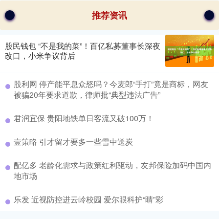
推荐资讯
股民钱包 “不是我的菜”！百亿私募董事长深夜
改口，小米争议背后
股利网 停产能平息众怒吗？今麦郎“手打”竟是商标，网友
被骗20年要求道歉，律师批“典型违法广告”
君润宜保 贵阳地铁单日客流又破100万！
壹策略 引才留才要多一些雪中送炭
配亿多 老龄化需求与政策红利驱动，友邦保险加码中国内
地市场
乐发 近视防控进云岭校园 爱尔眼科护“睛”彩