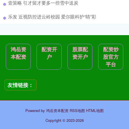
壹策略 引才留才要多一些雪中送炭
乐发 近视防控进云岭校园 爱尔眼科护“睛”彩
鸿岳资
配资开
股票配
配资炒
本配资
户
资开户
股官方
平台
友情链接：
Powered by
鸿岳资本配资
RSS地图
HTML地图
Copyright
© 2023-2026