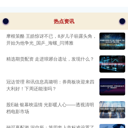
热点资讯
摩根策酪 王皓惊讶不已，8岁儿子崭露头角，
开始为他争光_国乒_海螺_闫博雅
精选期货配资 走进琅琊台遗址，发现什么？
冠达管理 和讯信息高璐明：券商板块迎来四
大利好！下周还能涨吗？
股E融 银幕映温情 光影暖人心——透视清明
档电影市场
融可赢配资 深交所：第四套上市标准设置了