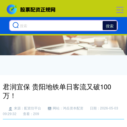
搜索
君润宜保 贵阳地铁单日客流又破100
万！
来源：配资坊平台
网站：鸿岳资本配资
日期：2026-05-03
09:29:32
查看：209