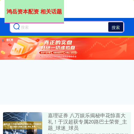
鸿岳资本配资 相关话题
搜索
嘉理证券 八万娱乐揭秘申花惊喜大
礼！于汉超获专属20路巴士荣誉_主
题_球迷_球员