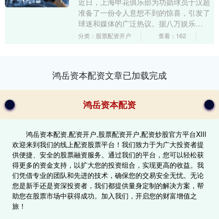
近日，上海申花俱乐部为功勋球员于汉超
准备了一份令人意想不到的惊喜，引发了
球迷和媒体的广泛热议。据八万娱乐
bawan88独家点com报道，申花跟队记者
分类：股票配资开户
查看：162
杨翼在社交平....
鸿岳资本配资文章已加载完成
鸿岳资本配资
鸿岳资本配资,配资开户,股票配资开户,配资炒股官方平台XIII‌
欢迎来到我们的线上配资股票平台！我们致力于为广大投资者提
供便捷、安全的股票融资服务。通过我们的平台，您可以轻松获
得更多的资金支持，以扩大您的投资组合，实现更高的收益。我
们凭借专业的团队和先进的技术，确保您的交易安全无忧。无论
您是新手还是资深投资者，我们都提供量身定制的解决方案，帮
助您在股票市场中获得成功。加入我们，开启您的财富增值之
旅！