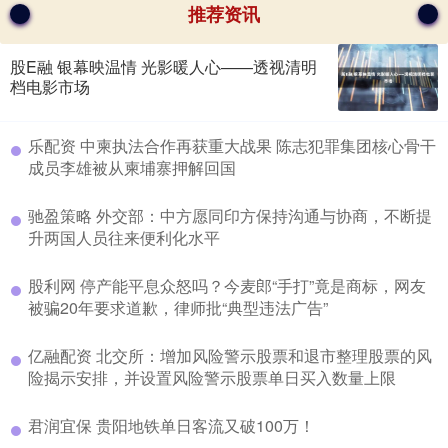
推荐资讯
股E融 银幕映温情 光影暖人心——透视清明
档电影市场
​乐配资 中柬执法合作再获重大战果 陈志犯罪集团核心骨干
成员李雄被从柬埔寨押解回国
​驰盈策略 外交部：中方愿同印方保持沟通与协商，不断提
升两国人员往来便利化水平
​股利网 停产能平息众怒吗？今麦郎“手打”竟是商标，网友
被骗20年要求道歉，律师批“典型违法广告”
​亿融配资 北交所：增加风险警示股票和退市整理股票的风
险揭示安排，并设置风险警示股票单日买入数量上限
​君润宜保 贵阳地铁单日客流又破100万！