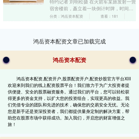
特约记者 刘明松摄 在火箭军某旅发射一营
宿舍楼前，矗立着一块倒计时牌，时间指
向一个数字：“0”。 每次带领发射单元训练
分类：鸿岳资本配资
查看：181
归来，....
鸿岳资本配资文章已加载完成
鸿岳资本配资
鸿岳资本配资,配资开户,股票配资开户,配资炒股官方平台XIII‌
欢迎来到我们的线上配资股票平台！我们致力于为广大投资者提
供便捷、安全的股票融资服务。通过我们的平台，您可以轻松获
得更多的资金支持，以扩大您的投资组合，实现更高的收益。我
们凭借专业的团队和先进的技术，确保您的交易安全无忧。无论
您是新手还是资深投资者，我们都提供量身定制的解决方案，帮
助您在股票市场中获得成功。加入我们，开启您的财富增值之
旅！